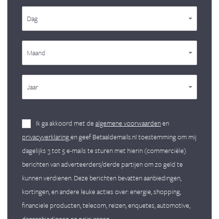
Dag
Maand
Jaar
Ik ga akkoord met de
algemene voorwaarden
en
privacyverklaring
en geef Betaaldemails.nl toestemming om mij
dagelijks 3 tot 5 e-mails te sturen met hierin (commerciële)
berichten van adverteerders/derde partijen om zo geld te
kunnen verdienen. Deze berichten bevatten aanbiedingen,
kortingen, en andere leuke acties over: energie, shopping,
financiele producten, telecom, reizen, enquetes, automotive,
dagaanbiedingen en prijsvragen.