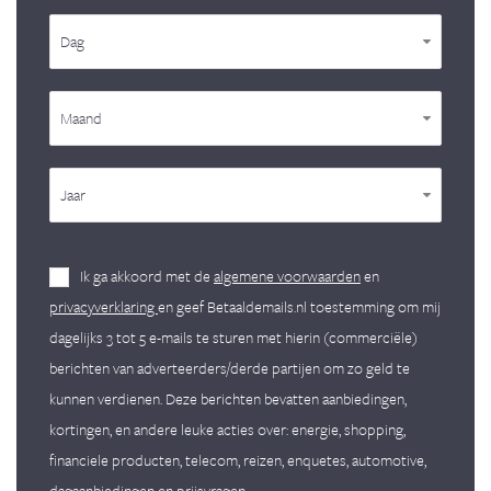
Dag
Maand
Jaar
Ik ga akkoord met de
algemene voorwaarden
en
privacyverklaring
en geef Betaaldemails.nl toestemming om mij
dagelijks 3 tot 5 e-mails te sturen met hierin (commerciële)
berichten van adverteerders/derde partijen om zo geld te
kunnen verdienen. Deze berichten bevatten aanbiedingen,
kortingen, en andere leuke acties over: energie, shopping,
financiele producten, telecom, reizen, enquetes, automotive,
dagaanbiedingen en prijsvragen.