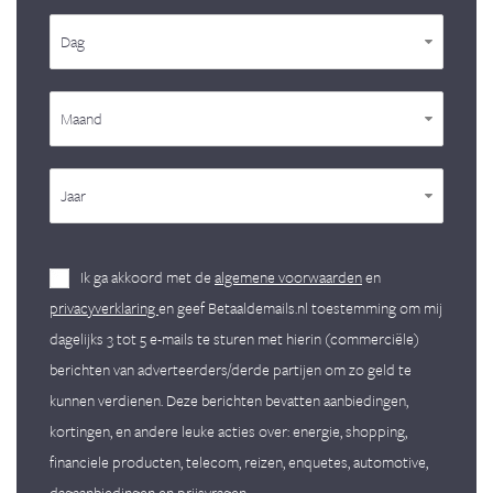
Dag
Maand
Jaar
Ik ga akkoord met de
algemene voorwaarden
en
privacyverklaring
en geef Betaaldemails.nl toestemming om mij
dagelijks 3 tot 5 e-mails te sturen met hierin (commerciële)
berichten van adverteerders/derde partijen om zo geld te
kunnen verdienen. Deze berichten bevatten aanbiedingen,
kortingen, en andere leuke acties over: energie, shopping,
financiele producten, telecom, reizen, enquetes, automotive,
dagaanbiedingen en prijsvragen.