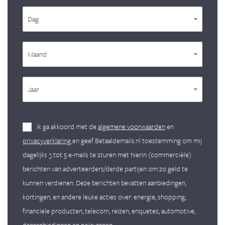
Dag
Maand
Jaar
Ik ga akkoord met de
algemene voorwaarden
en
privacyverklaring
en geef Betaaldemails.nl toestemming om mij
dagelijks 3 tot 5 e-mails te sturen met hierin (commerciële)
berichten van adverteerders/derde partijen om zo geld te
kunnen verdienen. Deze berichten bevatten aanbiedingen,
kortingen, en andere leuke acties over: energie, shopping,
financiele producten, telecom, reizen, enquetes, automotive,
dagaanbiedingen en prijsvragen.