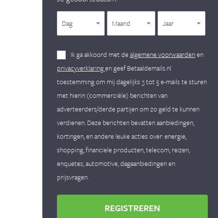
Dag
Maand
Jaar
Ik ga akkoord met de
algemene voorwaarden
en
privacyverklaring
en geef Betaaldemails.nl
toestemming om mij dagelijks 3 tot 5 e-mails te sturen
met hierin (commerciële) berichten van
adverteerders/derde partijen om zo geld te kunnen
verdienen. Deze berichten bevatten aanbiedingen,
kortingen, en andere leuke acties over: energie,
shopping, financiele producten, telecom, reizen,
enquetes, automotive, dagaanbiedingen en
prijsvragen.
REGISTREREN