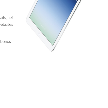
ils, het
websites
 bonus