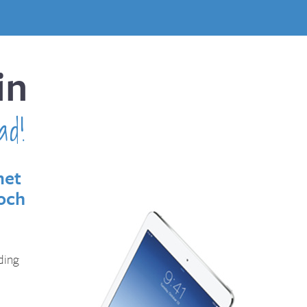
in
ad!
met
toch
ding