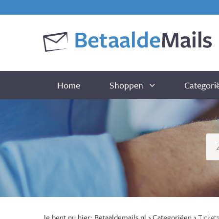
Home
Shoppen
Categori
Je bent nu hier:
Betaaldemails.nl
›
Categoriëen
›
Ticket