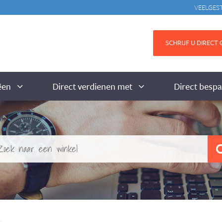
VEELGES
SCHRIJF U DIRECT G
ëen
Direct verdienen met
Direct besp
s