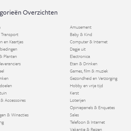
gorieën Overzichten
n
Amusement
 Transport
Baby & Kind
n en Kaartjes
Computer & Internet
biedingen
Dagje uit
& Planten
Electronica
leveranciers
Eten & Drinken
eel
Games, film & muziek
nken
Gezondheid en Verzorging
doelen
Hobby en vrije tijd
tuin
Kerst
 & Accessoires
Loterijen
Opiniepanels & Enquetes
agen & Winacties
Sales
ng
Telefoon & Internet
Vakantie & Reizen