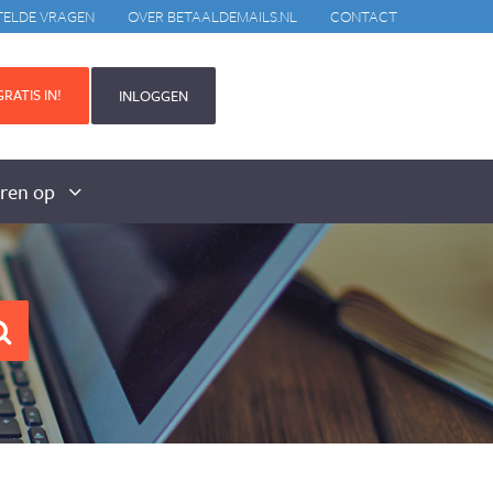
TELDE VRAGEN
OVER BETAALDEMAILS.NL
CONTACT
RATIS IN!
INLOGGEN
aren op