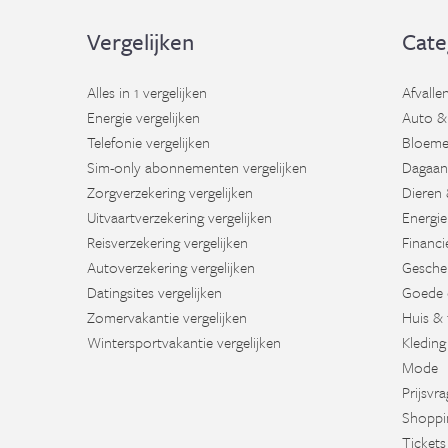
Vergelijken
Cate
Alles in 1 vergelijken
Afvalle
Energie vergelijken
Auto &
Telefonie vergelijken
Bloeme
Sim-only abonnementen vergelijken
Dagaan
Zorgverzekering vergelijken
Dieren 
Uitvaartverzekering vergelijken
Energie
Reisverzekering vergelijken
Financi
Autoverzekering vergelijken
Gesche
Datingsites vergelijken
Goede 
Zomervakantie vergelijken
Huis & 
Wintersportvakantie vergelijken
Kleding
Mode
Prijsvr
Shoppi
Tickets