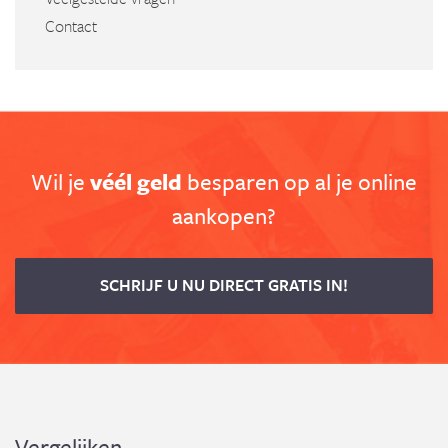
Contact
Wil je
véél geld
besparen op al je online
aankopen?
SCHRIJF U NU DIRECT GRATIS IN!
Vergelijken