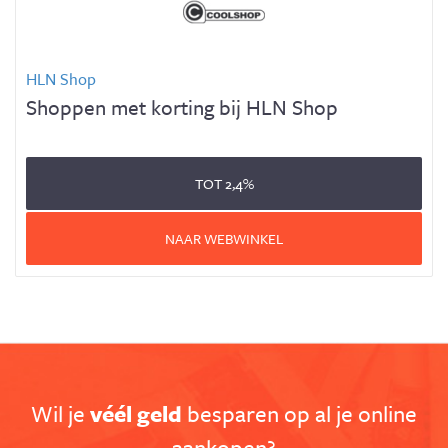
HLN Shop
Shoppen met korting bij HLN Shop
TOT
2,4%
NAAR WEBWINKEL
Wil je
véél geld
besparen op al je online
aankopen?