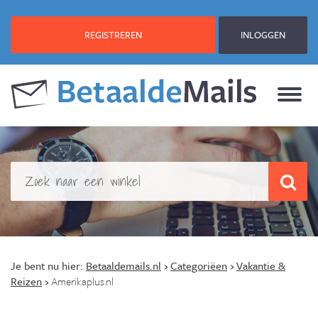
REGISTREREN
INLOGGEN
Je bent nu hier:
Betaaldemails.nl
›
Categoriëen
›
Vakantie &
Reizen
›
Amerikaplus.nl