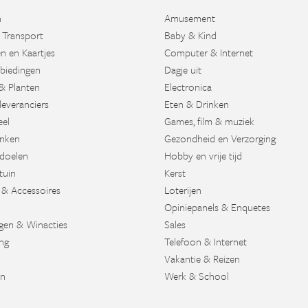
n
Amusement
 Transport
Baby & Kind
n en Kaartjes
Computer & Internet
biedingen
Dagje uit
& Planten
Electronica
leveranciers
Eten & Drinken
eel
Games, film & muziek
nken
Gezondheid en Verzorging
doelen
Hobby en vrije tijd
tuin
Kerst
 & Accessoires
Loterijen
Opiniepanels & Enquetes
agen & Winacties
Sales
ng
Telefoon & Internet
Vakantie & Reizen
en
Werk & School