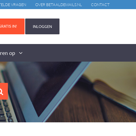
TELDE VRAGEN
OVER BETAALDEMAILS.NL
CONTACT
RATIS IN!
INLOGGEN
aren op