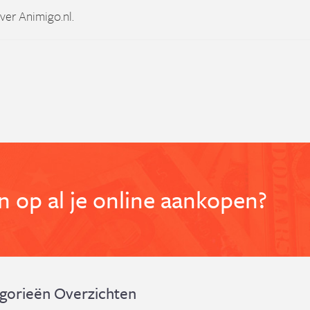
ver Animigo.nl.
 op al je online aankopen?
gorieën Overzichten