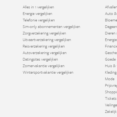
Alles in 1 vergelijken
Afvalle
Energie vergelijken
Auto &
Telefonie vergelijken
Bloeme
Sim-only abonnementen vergelijken
Dagaan
Zorgverzekering vergelijken
Dieren 
Uitvaartverzekering vergelijken
Energie
Reisverzekering vergelijken
Financi
Autoverzekering vergelijken
Gesche
Datingsites vergelijken
Goede 
Zomervakantie vergelijken
Huis & 
Wintersportvakantie vergelijken
Kleding
Mode
Prijsvr
Shoppi
Tickets
Veiling
Zakelijk