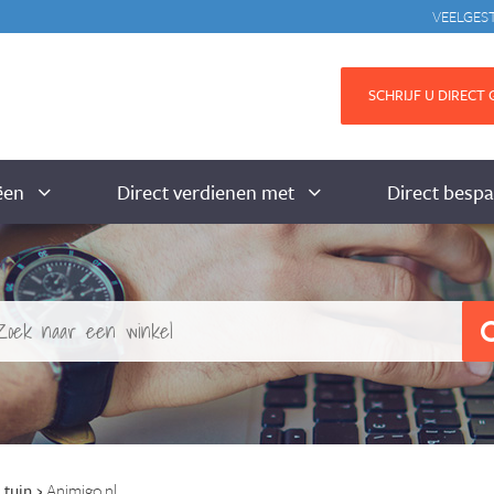
VEELGES
SCHRIJF U DIRECT G
ëen
Direct verdienen met
Direct besp
 tuin
›
Animigo.nl