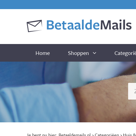
Home
Shoppen
Categori
Je bent nu hier:
Betaaldemails.nl
›
Categoriëen
›
Huis &