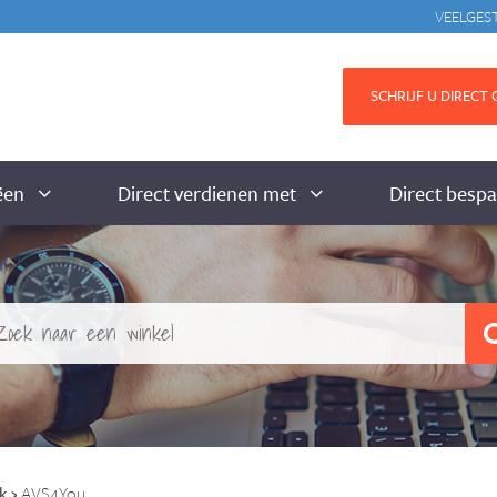
VEELGES
SCHRIJF U DIRECT G
ëen
Direct verdienen met
Direct besp
k
›
AVS4You