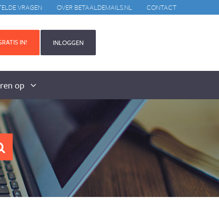
TELDE VRAGEN
OVER BETAALDEMAILS.NL
CONTACT
RATIS IN!
INLOGGEN
aren op