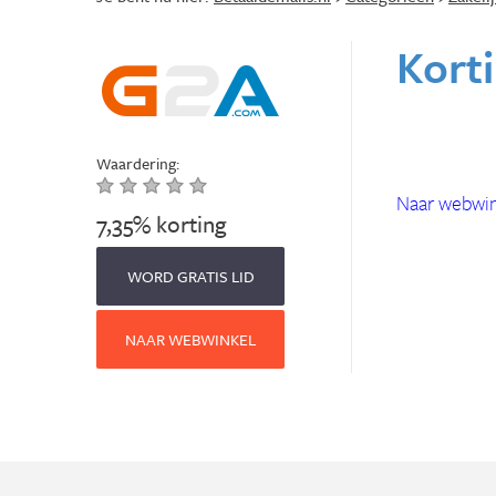
Korti
Waardering:
Naar webwin
7,35% korting
WORD GRATIS LID
NAAR WEBWINKEL