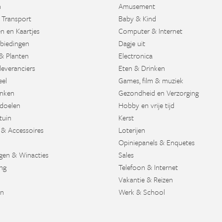
n
Amusement
 Transport
Baby & Kind
n en Kaartjes
Computer & Internet
biedingen
Dagje uit
& Planten
Electronica
leveranciers
Eten & Drinken
eel
Games, film & muziek
nken
Gezondheid en Verzorging
doelen
Hobby en vrije tijd
tuin
Kerst
 & Accessoires
Loterijen
Opiniepanels & Enquetes
agen & Winacties
Sales
ng
Telefoon & Internet
Vakantie & Reizen
en
Werk & School