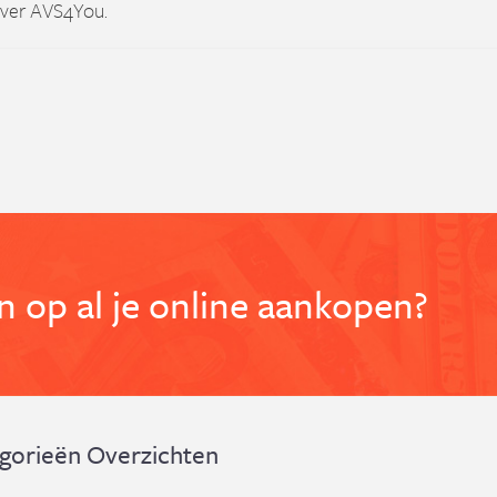
over AVS4You.
 op al je online aankopen?
gorieën Overzichten