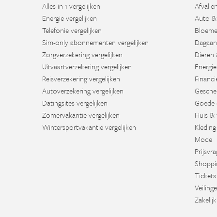
Alles in 1 vergelijken
Afvalle
Energie vergelijken
Auto &
Telefonie vergelijken
Bloeme
Sim-only abonnementen vergelijken
Dagaan
Zorgverzekering vergelijken
Dieren 
Uitvaartverzekering vergelijken
Energie
Reisverzekering vergelijken
Financi
Autoverzekering vergelijken
Gesche
Datingsites vergelijken
Goede 
Zomervakantie vergelijken
Huis & 
Wintersportvakantie vergelijken
Kleding
Mode
Prijsvr
Shoppi
Tickets
Veiling
Zakelijk