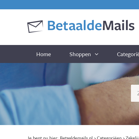
Home
Shoppen
Categori
Je bent nu hier:
Betaaldemails.nl
›
Categoriëen
›
Zakelij