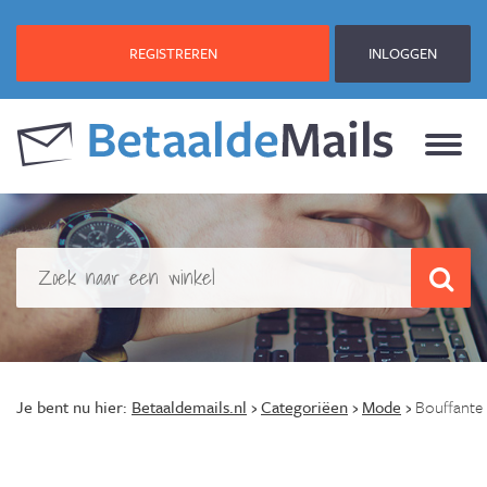
REGISTREREN
INLOGGEN
Je bent nu hier:
Betaaldemails.nl
›
Categoriëen
›
Mode
›
Bouffante