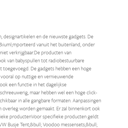
, designartikelen en de nieuwste gadgets. De
&iuml;mporteerd vanuit het buitenland, onder
niet verkrijgbaar.De producten van
n ook van babyspullen tot radiobestuurbare
ent toegevoegd. De gadgets hebben een hoge
ch vooral op nuttige en vernieuwende
ook een functie in het dagelijkse
n schreeuwerig, maar hebben wel een hoge click-
chikbaar in alle gangbare formaten. Aanpassingen
 in overleg worden gemaakt. Er zal binnenkort ook
ifieke productenVoor specifieke producten geldt
VW Busje Tent;&bull; Voodoo messensets;&bull;