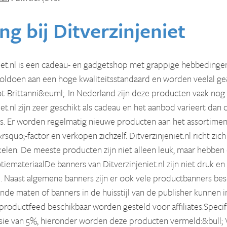
ng bij
Ditverzinjeniet
iet.nl is een cadeau- en gadgetshop met grappige hebbedingen
oldoen aan een hoge kwaliteitsstandaard en worden veelal ge
-Brittanni&euml;. In Nederland zijn deze producten vaak nog 
iet.nl zijn zeer geschikt als cadeau en het aanbod varieert da
s. Er worden regelmatig nieuwe producten aan het assortim
squo;-factor en verkopen zichzelf. Ditverzinjeniet.nl richt zi
kelen. De meeste producten zijn niet alleen leuk, maar hebben 
iemateriaalDe banners van Ditverzinjeniet.nl zijn niet druk e
. Naast algemene banners zijn er ook vele productbanners bes
ende maten of banners in de huisstijl van de publisher kunnen
productfeed beschikbaar worden gesteld voor affiliates.Spec
ie van 5%, hieronder worden deze producten vermeld:&bull; 