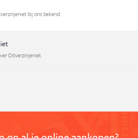
verzinjeniet bij ons bekend.
iet
er Ditverzinjeniet.
 op al je online aankopen?