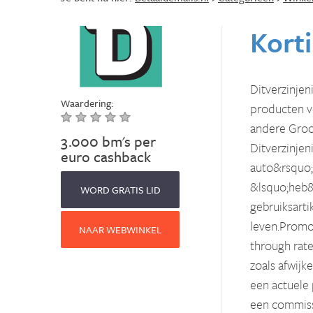
Korti
Ditverzinjen
Waardering:
producten v
andere Groot
3.000 bm's per
Ditverzinjen
euro cashback
auto&rsquo;
&lsquo;heb&r
WORD GRATIS LID
gebruiksarti
leven.Promot
NAAR WEBWINKEL
through rate
zoals afwijk
een actuele 
een commiss