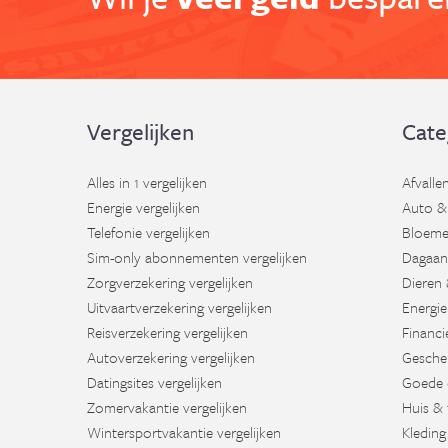
Vergelijken
Cate
Alles in 1 vergelijken
Afvalle
Energie vergelijken
Auto &
Telefonie vergelijken
Bloeme
Sim-only abonnementen vergelijken
Dagaan
Zorgverzekering vergelijken
Dieren 
Uitvaartverzekering vergelijken
Energie
Reisverzekering vergelijken
Financi
Autoverzekering vergelijken
Gesche
Datingsites vergelijken
Goede 
Zomervakantie vergelijken
Huis & 
Wintersportvakantie vergelijken
Kleding