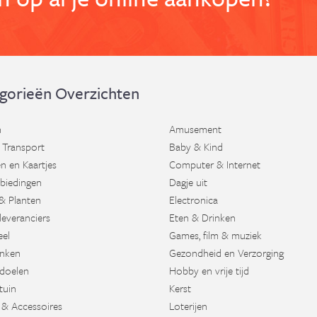
gorieën Overzichten
n
Amusement
 Transport
Baby & Kind
n en Kaartjes
Computer & Internet
biedingen
Dagje uit
& Planten
Electronica
leveranciers
Eten & Drinken
eel
Games, film & muziek
nken
Gezondheid en Verzorging
doelen
Hobby en vrije tijd
tuin
Kerst
 & Accessoires
Loterijen