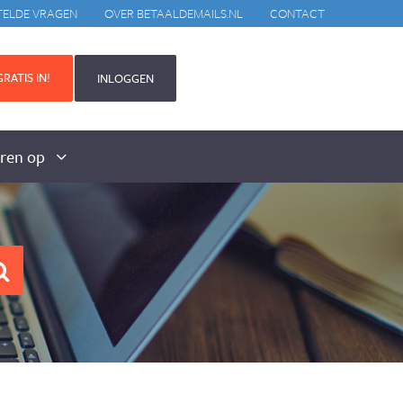
TELDE VRAGEN
OVER BETAALDEMAILS.NL
CONTACT
RATIS IN!
INLOGGEN
aren op