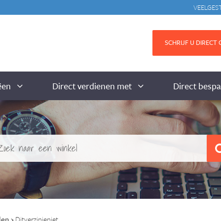
VEELGES
SCHRIJF U DIRECT G
ëen
Direct verdienen met
Direct besp
len
›
Ditverzinjeniet