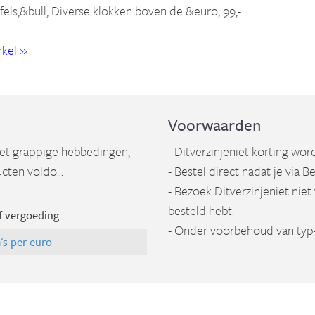
els;&bull; Diverse klokken boven de &euro; 99,-.
kel »
Voorwaarden
met grappige hebbedingen,
- Ditverzinjeniet korting wo
cten voldo...
- Bestel direct nadat je via B
- Bezoek Ditverzinjeniet niet
besteld hebt.
f vergoeding
- Onder voorbehoud van typ-
's per euro