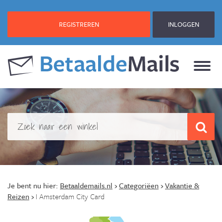
REGISTREREN
INLOGGEN
Je bent nu hier:
Betaaldemails.nl
›
Categoriëen
›
Vakantie &
Reizen
›
I Amsterdam City Card