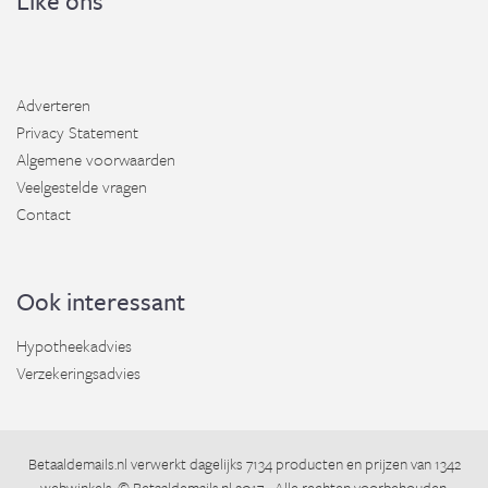
Like ons
Adverteren
Privacy Statement
Algemene voorwaarden
Veelgestelde vragen
Contact
Ook interessant
Hypotheekadvies
Verzekeringsadvies
Betaaldemails.nl
verwerkt dagelijks 7134 producten en prijzen van 1342
webwinkels. ©
Betaaldemails.nl
2017 - Alle rechten voorbehouden.