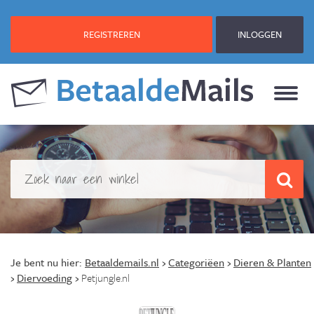
REGISTREREN
INLOGGEN
Je bent nu hier:
Betaaldemails.nl
›
Categoriëen
›
Dieren & Planten
›
Diervoeding
›
Petjungle.nl