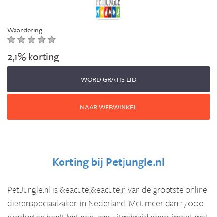
Waardering:
2,1% korting
WORD GRATIS LID
NAAR WEBWINKEL
Korting bij
Petjungle.nl
PetJungle.nl is &eacute;&eacute;n van de grootste online
dierenspeciaalzaken in Nederland. Met meer dan 17.000
producten heeft het een zeer uitgebreid assortiment met